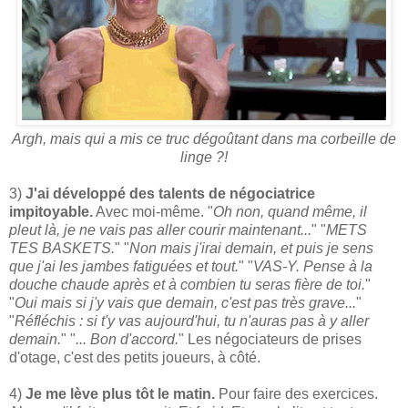
Argh, mais qui a mis ce truc dégoûtant dans ma corbeille de
linge ?!
3)
J'ai développé des talents de négociatrice
impitoyable.
Avec moi-même. "
Oh non, quand même, il
pleut là, je ne vais pas aller courir maintenant...
" "
METS
TES BASKETS.
" "
Non mais j'irai demain, et puis je sens
que j'ai les jambes fatiguées et tout.
" "
VAS-Y. Pense à la
douche chaude après et à combien tu seras fière de toi.
"
"
Oui mais si j'y vais que demain, c'est pas très grave...
"
"
Réfléchis : si t'y vas aujourd'hui, tu n'auras pas à y aller
demain.
" "
... Bon d'accord.
" Les négociateurs de prises
d'otage, c'est des petits joueurs, à côté.
4)
Je me lève plus tôt le matin.
Pour faire des exercices.