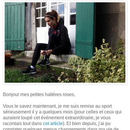
Bonjour mes petites haltères roses,
Vous le savez maintenant, je me suis remise au sport
sérieusement il y a quelques mois (pour celles et ceux qui
auraient loupé cet événement extraordinaire, je vous
racontais tout dans
cet article
). Et bien depuis, j'ai pu
constater quelques menus changements dans ma vie de