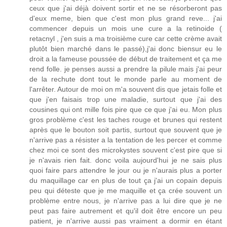
ceux que j'ai déjà doivent sortir et ne se résorberont pas
d'eux meme, bien que c'est mon plus grand reve... j'ai
commencer depuis un mois une cure a la retinoide (
retacnyl , j'en suis a ma troisième cure car cette crème avait
plutôt bien marché dans le passé),j'ai donc biensur eu le
droit a la fameuse poussée de début de traitement et ça me
rend folle. je penses aussi a prendre la pilule mais j'ai peur
de la rechute dont tout le monde parle au moment de
l'arrêter. Autour de moi on m'a souvent dis que jetais folle et
que j'en faisais trop une maladie, surtout que j'ai des
cousines qui ont mille fois pire que ce que j'ai eu. Mon plus
gros problème c'est les taches rouge et brunes qui restent
après que le bouton soit partis, surtout que souvent que je
n'arrive pas a résister a la tentation de les percer et comme
chez moi ce sont des microkystes souvent c'est pire que si
je n'avais rien fait. donc voila aujourd'hui je ne sais plus
quoi faire pars attendre le jour ou je n'aurais plus a porter
du maquillage car en plus de tout ça j'ai un copain depuis
peu qui déteste que je me maquille et ça crée souvent un
problème entre nous, je n'arrive pas a lui dire que je ne
peut pas faire autrement et qu'il doit être encore un peu
patient, je n'arrive aussi pas vraiment a dormir en étant