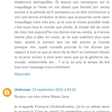
totalement démaquillée. Et depuis ses remarques sur le
maquillage je l'évite en me disant que bientôt j'en serais
arrivée a la période ds 6 semaines ou on doit commencer a
voir une bonne évolution et donc que je pourrais sortir sans
maquillage voire très peu, je le vois le moins possible mais
c'est aussi tout le monde que j'évite, le simple fait de sortir
de chez moi aujourd'hui me donne mal au ventre, je n'arrive
meme plus a aller en cours, je ne sais vraiment plus quoi
faire, quand je penses que cet été encore je n'avais
presque rien, quels conseils pourrait tu me donner par
rapport a tout ce que je viens de te dire? et comment faisais
tu toi pour arriver a vivre avec sans que ça te gâche ta vie,
sociale, relationnelle etc... ? si tu as pris le temps de lire
tout mon message merci infiniment
Répondre
Unknown
19 septembre 2015 à 02:01
Bonjour ma très chère Mawa Jane,
je m'appelle François ChukwuEmeka, j'ai lu un article dans
le journal la Croix du mardi 15 septembre sous la rubrique