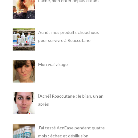
L'acné, mon enfer depuis dix ans
Acné : mes produits chouchous
pour survivre à Roaccutane
Mon vrai visage
[Acné] Roaccutane : le bilan, un an
après
J'ai testé AcnEase pendant quatre
mois : échec et désillusion