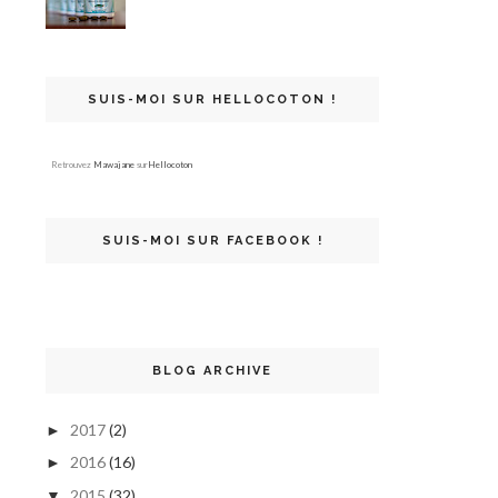
SUIS-MOI SUR HELLOCOTON !
Retrouvez
Mawajane
sur
Hellocoton
SUIS-MOI SUR FACEBOOK !
BLOG ARCHIVE
2017
(2)
►
2016
(16)
►
2015
(32)
▼