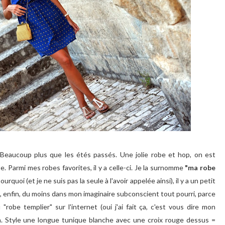
 Beaucoup plus que les étés passés. Une jolie robe et hop, on est
e. Parmi mes robes favorites, il y a celle-ci. Je la surnomme
"ma robe
pourquoi (et je ne suis pas la seule à l'avoir appelée ainsi), il y a un petit
s, enfin, du moins dans mon imaginaire subconscient tout pourri, parce
"robe templier" sur l'internet (oui j'ai fait ça, c'est vous dire mon
ça. Style une longue tunique blanche avec une croix rouge dessus =