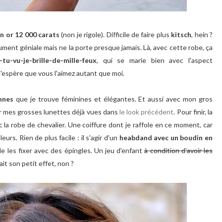
n or 12 000 carats
(non je rigole). Difficile de faire plus
kitsch
, hein ?
olument géniale mais ne la porte presque jamais. Là, avec cette robe, ça
tu-vu-je-brille-de-mille-feux
, qui se marie bien avec l'aspect
 J'espère que vous l'aimez autant que moi.
ennes
que je trouve féminines et élégantes. Et aussi avec mon gros
lier mes grosses lunettes déjà vues dans
le look précédent
. Pour finir, la
la robe de chevalier. Une coiffure dont je raffole en ce moment, car
urs. Rien de plus facile : il s'agir d'un
heabdand avec un boudin en
e les fixer avec des épingles. Un jeu d'enfant
à condition d'avoir les
fait son petit effet, non ?