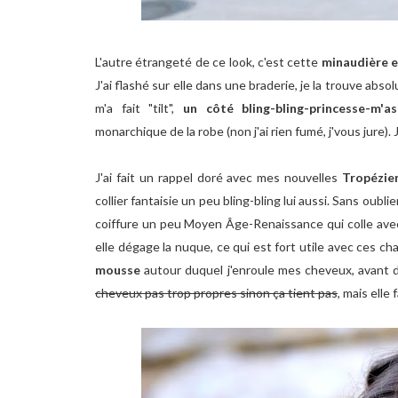
L'autre étrangeté de ce look, c'est cette
minaudière e
J'ai flashé sur elle dans une braderie, je la trouve abs
m'a fait "tilt",
un côté bling-bling-princesse-m'as-
monarchique de la robe (non j'ai rien fumé, j'vous jure).
J'ai fait un rappel doré avec mes nouvelles
Tropézi
collier fantaisie un peu bling-bling lui aussi. Sans oub
coiffure un peu Moyen Âge-Renaissance qui colle avec 
elle dégage la nuque, ce qui est fort utile avec ces chale
mousse
autour duquel j'enroule mes cheveux, avant d
cheveux pas trop propres sinon ça tient pas
, mais elle 