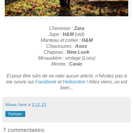
Chemisier :
Zara
Jupe :
H&M
(old)
Manteau et collier :
H&M
Chaussures :
Asos
Chapeau :
New Look
Minaudière : vintage (Lons)
Montre :
Casio
Et pour être sûrs de ne rater aucun article, n'hésitez pas à
me suivre sur
Facebook
et
Hellocoton
! Allez viens, on est
bien...
Mawa Jane
à
3.12.13
Partager
7 commentaires: