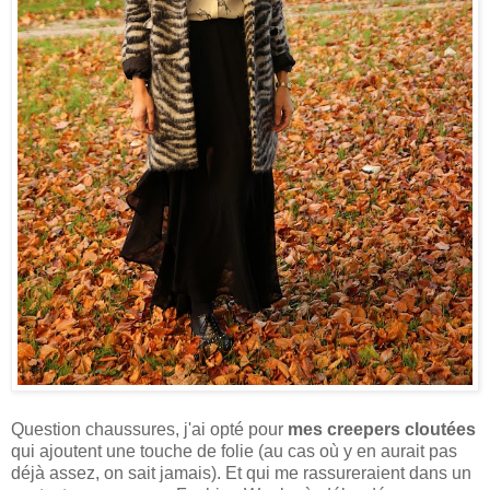
Question chaussures, j'ai opté pour
mes creepers cloutées
qui ajoutent une touche de folie (au cas où y en aurait pas
déjà assez, on sait jamais). Et qui me rassureraient dans un