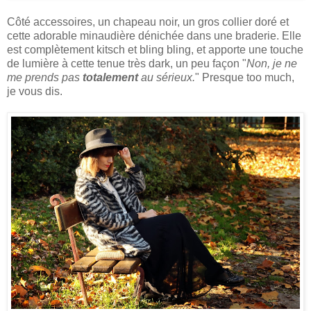
Côté accessoires, un chapeau noir, un gros collier doré et
cette adorable minaudière dénichée dans une braderie. Elle
est complètement kitsch et bling bling, et apporte une touche
de lumière à cette tenue très dark, un peu façon "
Non, je ne
me prends pas
totalement
au sérieux.
" Presque too much,
je vous dis.