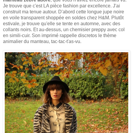
Je trouve que c'est LA pièce fashion par excellence. J'ai
construit ma tenue autour. D'abord cette longue jupe noire
en voile transparent shoppée en soldes chez H&M. Plutôt
estivale, je trouve qu'elle se tente en automne, avec des
collants noirs. Et au-dessus, un chemisier preppy avec col
en simili-cuir. Son imprimé rappelle discretos le thème
animalier du manteau, tac-tac-t'as-vu.